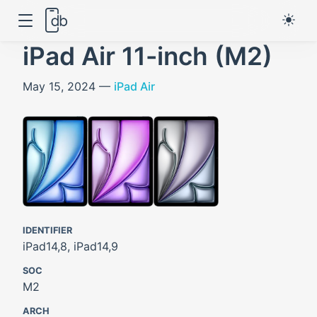
iPad Air 11-inch (M2)
May 15, 2024 —
iPad Air
IDENTIFIER
iPad14,8, iPad14,9
SOC
M2
ARCH