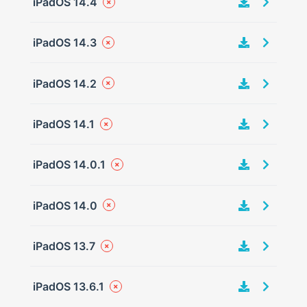
iPadOS 14.4
iPadOS 14.3
iPadOS 14.2
iPadOS 14.1
iPadOS 14.0.1
iPadOS 14.0
iPadOS 13.7
iPadOS 13.6.1