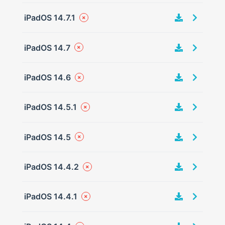
iPadOS 14.7.1
iPadOS 14.7
iPadOS 14.6
iPadOS 14.5.1
iPadOS 14.5
iPadOS 14.4.2
iPadOS 14.4.1