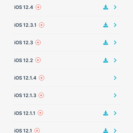
iOS 12.4
iOS 12.3.1
iOS 12.3
iOS 12.2
iOS 12.1.4
iOS 12.1.3
iOS 12.1.1
iOS 12.1