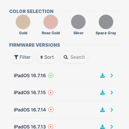
COLOR SELECTION
Gold
Rose Gold
Silver
Space Gray
FIRMWARE VERSIONS
Filter
Sort
iPadOS 16.7.16
iPadOS 16.7.15
iPadOS 16.7.14
iPadOS 16.7.13