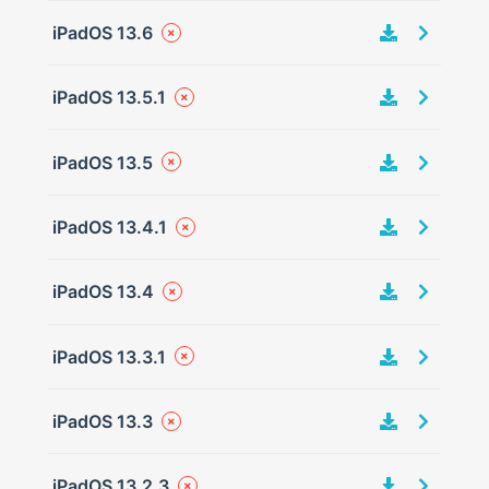
iPadOS 13.6
iPadOS 13.5.1
iPadOS 13.5
iPadOS 13.4.1
iPadOS 13.4
iPadOS 13.3.1
iPadOS 13.3
iPadOS 13.2.3