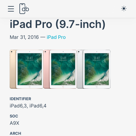
iPad Pro (9.7-inch)
Mar 31, 2016 —
iPad Pro
IDENTIFIER
iPad6,3, iPad6,4
SOC
A9X
ARCH