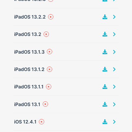
iPadOS 13.2.2
iPadOS 13.2
iPadOS 13.1.3
iPadOS 13.1.2
iPadOS 13.1.1
iPadOS 13.1
iOS 12.4.1