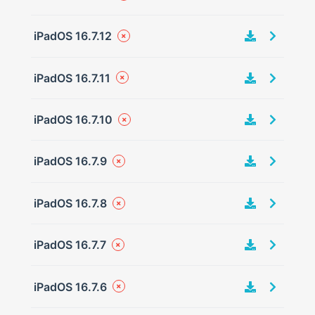
iPadOS 16.7.12
iPadOS 16.7.11
iPadOS 16.7.10
iPadOS 16.7.9
iPadOS 16.7.8
iPadOS 16.7.7
iPadOS 16.7.6